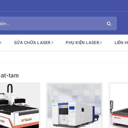
SỬA CHỮA LASER
PHỤ KIỆN LASER
LIÊN H
at-tam