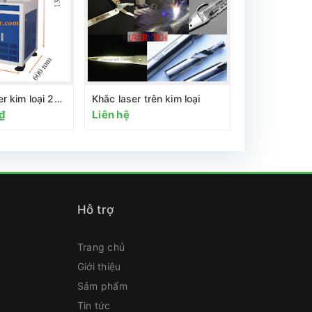
Máy khắc laser kim loại 20w
Khắc laser trên kim loại
₫
Liên hệ
Liên hệ
Hỗ trợ
Trang chủ
Giới thiệu
Sảm phẩm
Tin tức