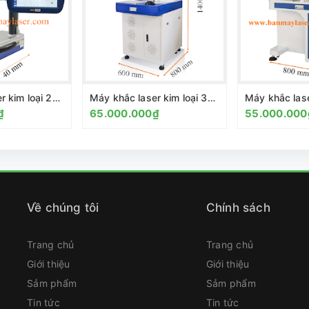
Máy khắc laser kim loại 20w MINI
Máy khắc laser kim loại 30w
₫
65.000.000₫
55.000.000
Về chúng tôi
Chính sách
Trang chủ
Trang chủ
Giới thiệu
Giới thiệu
Sảm phẩm
Sảm phẩm
Tin tức
Tin tức