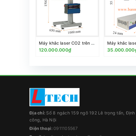
Máy khắc laser CO2 trên băng tải Laser marking fly
120.000.000₫
35.000.000
Địa chỉ:
Số 8 ngách 159 ngõ 192 Lê trọng tấn, Định
công, Hà Nội
Điện thoại:
0911105567