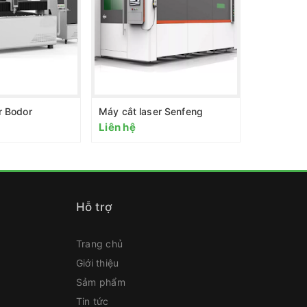
r Bodor
Máy cắt laser Senfeng
Liên hệ
Liên hệ
Hỗ trợ
Trang chủ
Giới thiệu
Sảm phẩm
Tin tức