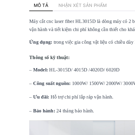
MÔ TẢ
NHẬN XÉT SẢN PHẨM
Máy cắt cnc laser fiber
HL3015D
là dòng máy có 2 bà
vận hành và tiết kiệm chi phí không cần thiết cho kh
Ứng dụng:
trong việc gia công vật liệu có chiều dày
Thông số kỹ thuật:
–
Model:
HL-3015D/ 4015D /4020D/ 6020D
–
Công suất nguồn:
1000W/ 1500W/ 2000W/ 3000
–
Ưu đãi:
Hỗ trợ chi phí lắp ráp vận hành.
–
Bảo hàn
h:
24 tháng bảo hành.