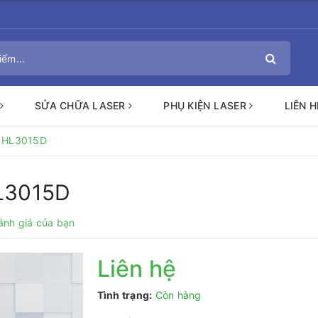
SỬA CHỮA LASER
PHỤ KIỆN LASER
LIÊN H
i HL3015D
HL3015D
ánh giá của bạn
Liên hệ
Tình trạng:
Còn hàng