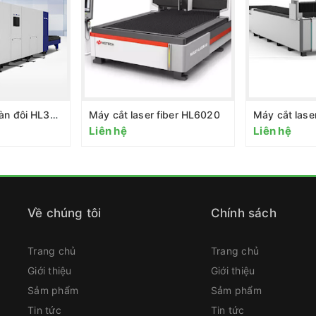
Máy cắt laser bàn đôi HL3015D
Máy cắt laser fiber HL6020
Máy cắt lase
Liên hệ
Liên hệ
Về chúng tôi
Chính sách
Trang chủ
Trang chủ
Giới thiệu
Giới thiệu
Sảm phẩm
Sảm phẩm
Tin tức
Tin tức