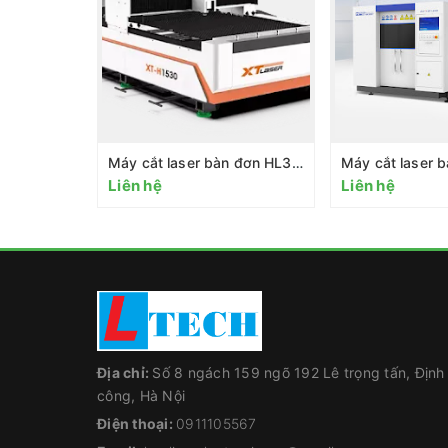
Máy cắt laser bàn đơn HL3015
Liên hệ
Liên hệ
Địa chỉ:
Số 8 ngách 159 ngõ 192 Lê trọng tấn, Định
công, Hà Nội
Điện thoại:
0911105567